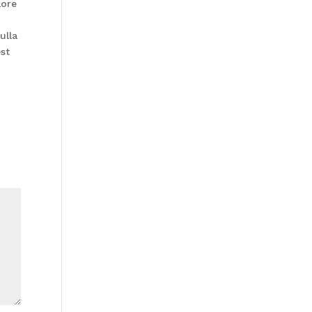
lore
ulla
est