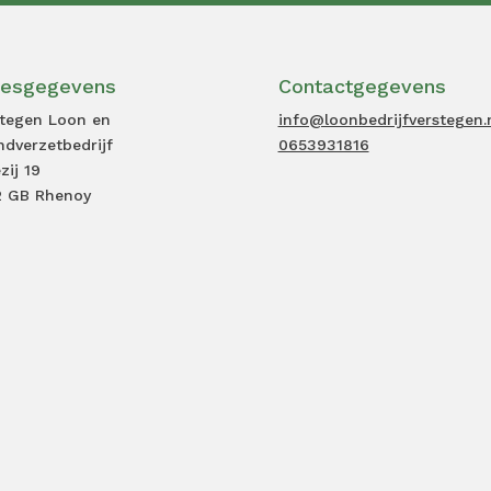
resgegevens
Contactgegevens
stegen Loon en
info@loonbedrijfverstegen.
dverzetbedrijf
0653931816
zij 19
2 GB Rhenoy