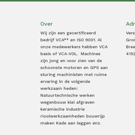
Over
Ad
Wij zijn een gecertificeerd
Ver
bedrijf VCA** en ISO 9001. Al
Gron
onze medewerkers hebben VCA
Bree
basis of VCA-VOL. Machines
415
zijn jong en voor zien van de
schoonste motoren en GPS aan
sturing machinisten met ruime
ervaring ln de volgende
werkzaam heden:
Natuurtechnische werken
wegenbouw klei afgraven
keramische industrie
rioolwerkzaamheden bouwrijp
maken Kade aan leggen enz.