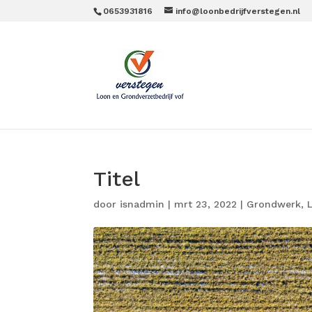
0653931816
info@loonbedrijfverstegen.nl
Titel
door
isnadmin
|
mrt 23, 2022
|
Grondwerk
,